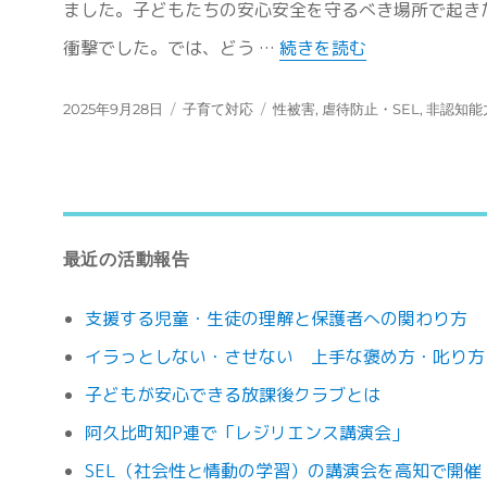
ました。子どもたちの安心安全を守るべき場所で起き
“子どもが自分で自分をまも
衝撃でした。では、どう …
続きを読む
投
カ
タ
2025年9月28日
子育て対応
性被害
,
虐待防止・SEL
,
非認知能
稿
テ
グ
日:
ゴ
リ
ー
最近の活動報告
支援する児童・生徒の理解と保護者への関わり方
イラっとしない・させない 上手な褒め方・叱り方
子どもが安心できる放課後クラブとは
阿久比町知P連で「レジリエンス講演会」
SEL（社会性と情動の学習）の講演会を高知で開催